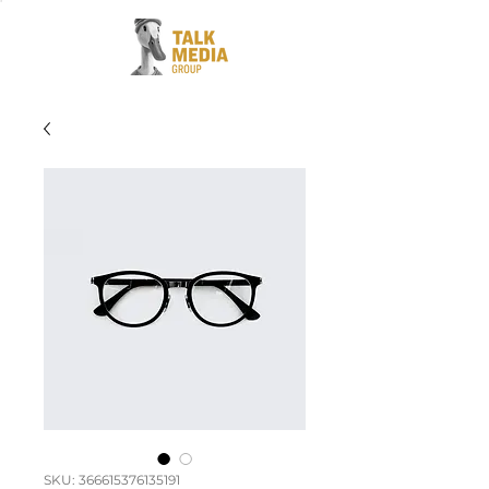
SKU: 366615376135191